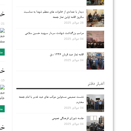
دیدار با تعدادی از خانواده های معظم شهدا به مناسبت
خطب
سالروز اقامه اولین نماز جمعه
28 جولای 2025
21 سپتامبر 2018
مراسم بزرگداشت شهادت سردار سپهبد حسین سلامی
حجت
04 جولای 2025
مشک
مت
اقامه نماز عید قربان ۱۴۴۶ ه.ق
04 جولای 2025
خطب
15 سپتامبر 2018
اخبار دفتر
حجت
نشست صمیمی مسئولین موکب های عید غدیر با امام جمعه
عاش
محترم
04 جولای 2025
مت
جلسه شورای فرهنگی عمومی
04 جولای 2025
خطب