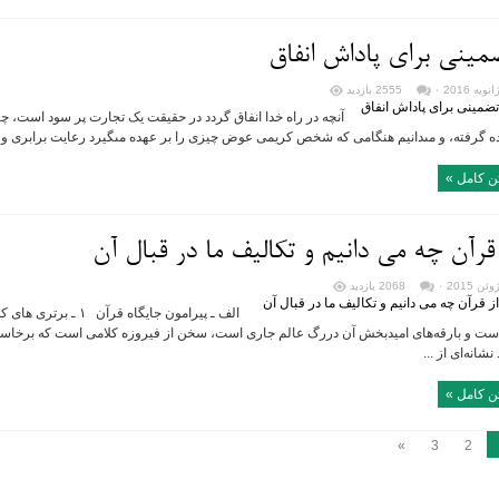
مینی برای پاداش انفاق
۰
2555 بازدید
آنچه در راه خدا انفاق گردد در حقیقت یک تجارت پر سود است، چر
 گرفته، و مى‏دانیم هنگامى که شخص کریمى عوض چیزى را بر عهده مى‏گیرد رعایت برابرى و مس
ن کامل »
 قرآن چه می دانیم و تکالیف ما در قبال آن
۰
2068 بازدید
الف ـ پیرامون جایگاه قر
ست و بارقه‌های امیدبخش آن دررگ عالم جاری است، سخن از فیروزه کلامی است که برخاست
نشانه‌ای از ...
ن کامل »
»
3
2