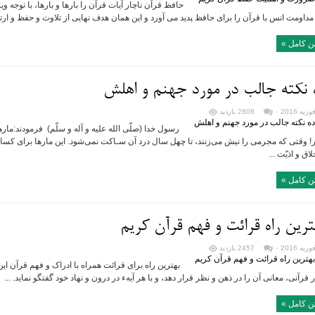
حافظ قرآن ناچار آیات قرآن را بارها و بارها، با توجه و
مداومت انس با قرآن را برای حافظ پدید می آورد و این همان هدف نهایی از تلاوت و حفظ و ارتب
ن کامل »
 نکته جالب در مورد جهنم و اهلش
۰
2808 بازدید
رسول خدا (صلّی الله علیه و آله و سلّم) فرمودند:ماره
 وقتی که مجرمی را نیش می‌زنند، تا چهل سال درد آن سـاکت نمی‌شود. این مارها برای کسانی
لاق و اذیّت ...
ن کامل »
ترین راه قرائت و فهم قرآن کریم
۰
2457 بازدید
بهترین راه برای قرائت همراه با ادراک و فهم قرآن ای
قرآنی، معانی آن را در ذهن و نظر قرار دهد، و با هر آیهء در درون و نهاد خود گفتگو نماید. ...
ن کامل »