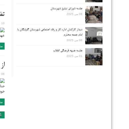
جلسه شورای تبلیغ شهرستان
تض
08 می 2025
10 ژانویه 2016
دیدار کارکنان اداره کار و رفاه اجتماعی شهرستان گلپایگان با
امام جمعه محترم
عهده
08 می 2025
مت
جلسه جبهه فرهنگی انقلاب
01 می 2025
از
06 ژوئن 2015
خدا
خود 
مت
1