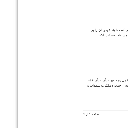
ا که خداوند عوض آن را بر
اوات نمى‏کند بلکه ...
آن ۱ ـ برتری های کلامی ومعنوی قرآن قرآن کلام
ه از حنجره ملکوت سموات و
صفحه 1 از 3