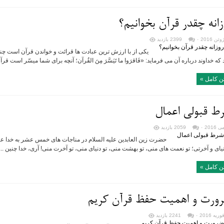
زانه چقدر قرآن بخوانیم؟
۰
2399 بازدید
یکی از با ارزش ترین عبادت ها قرائت و خواندن قرآن است چنانچ
 که خداوند درباره آن می فرماید: «فَاقرَوا ما تَیَسَّرَ مِنَ القُرآن؛ آنچه برای شما میسّر است قرآن
ن کامل »
ط قبولی اعمال
۰
2059 بازدید
حضرت زین العابدین علیه السلام در مناجات های خمس عشر به خدا عرض
نیای و آخرتی؛ تو نعمت های منی، تو بهشت منی، تو دنیای منی، تو آخرت منی! آری، خدا چنین ...
ن کامل »
ورت و اهمیت حفظ قرآن کریم
۰
2241 بازدید