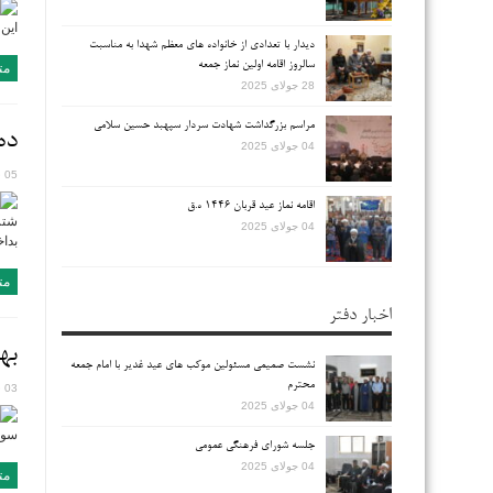
این 
دیدار با تعدادی از خانواده های معظم شهدا به مناسبت
سالروز اقامه اولین نماز جمعه
مت
28 جولای 2025
مراسم بزرگداشت شهادت سردار سپهبد حسین سلامی
ده
04 جولای 2025
05 فوریه 2016
اقامه نماز عید قربان ۱۴۴۶ ه.ق
شتر!
04 جولای 2025
بداخ
مت
اخبار دفتر
به
نشست صمیمی مسئولین موکب های عید غدیر با امام جمعه
محترم
03 فوریه 2016
04 جولای 2025
سور 
جلسه شورای فرهنگی عمومی
04 جولای 2025
مت