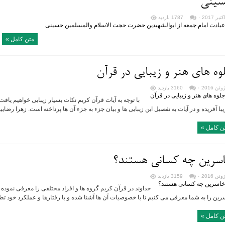
ینی
۰
1787 بازدید
متن کامل »
وه های هنر و زیبایی در قرآن
۰
3160 بازدید
با توجه به آیات قرآن کریم نکات بسیار زیبایی خواهیم یاف
یبا آفریده و در آیات به تفصیل این زیبایی ها و بیان جزء به جزء آن ها پرداخته است. زهرا رضای
ن کامل »
سرین چه کسانی هستند؟
۰
3159 بازدید
خداوند در قرآن کریم گروه ها و افراد مختلفی را معرفی نموده
ین را به شما معرفی می کنیم تا با خصوصیات آن ها آشنا شده و با رفتارها و عملکرد خود تطب
ن کامل »