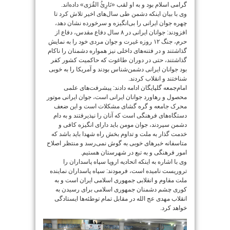
گرامی اسلام بود و به او لقب «نَارِئُ القُرَی» داده‌اند.
وی با بیان اینکه دشمن طی سال‌های اخیر تلاش کرد تا
چهره جوان ایرانی را بی‌انگیزه و سرخورده نشان دهد،
افزودند: جوانان ایرانی در ۸ سال دفاع مقدس، دفاع از
حرم، جنگ ۱۲ روزه غیرت و جوان مردی خود را به نمایش
گذاشتند و در فتنه‌های داخلی نیز همواره دشمنان را ناکام
گذاشتند، حتی در دوران طاغوت که حاکمیت کشور کفر
بود جوانان ایرانی دشمن‌شناس بودند و آمریکا را به خوبی
شناختند و انقلاب کردند.
امام‌جمعه گلپایگان ادامه دادند: پیشرفت‌های علمی
محصول و رهاورد جوانان ایرانی است، جوان ایرانی موتور
محرک جامعه و گره گشای مشکلات است و این ضعف
دستگاه‌های فرهنگی است که آنان را نپذیرفتند و به دام
دشمن سپردند، جوان مومن باید دارای انگیزه کافی و
خدمت گذار به ملت و تداوم بخش راه شهدا باید باشد که
متاسفانه خبرهای خوبی به گوش نمی‌رسد و منتظر اصلاح
امور فرهنگی و به تبع در شهرستان هستیم.
وی با اشاره به اینکه اتحادیه اروپا سپاه پاسداران را
تروریست نامیده است، فرمودند: سپاه پاسداران نماینده
ملت مقاوم و انقلابی جمهوری اسلامی ایران است و به
کوری چشم دشمنان جمهوری اسلامی برای رسیدن به
انقلاب مهدی عج الله در مقابل تمام توطئه‌ها ایستادگی
خواهد کرد.