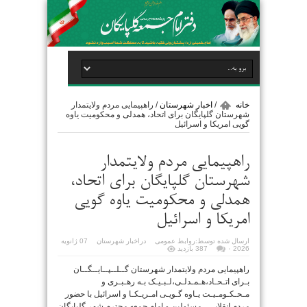
خانه
/
اخبار شهرستان
/
راهپیمایی مردم ولایتمدار
شهرستان گلپایگان برای اتحاد، همدلی و محکومیت یاوه
گویی امریکا و اسرائیل
راهپیمایی مردم ولایتمدار
شهرستان گلپایگان برای اتحاد،
همدلی و محکومیت یاوه گویی
امریکا و اسرائیل
ارسال شده توسط:
روابط عمومی
در
اخبار شهرستان
07 ژانویه
2026
۰
387 بازدید
راهپیمایی مردم ولایتمدار شهرستان گــلــپــایــگــان
بـرای اتـحـاد،هـمـدلـی،لـبـیـک بـه رهـبـری و
مـحـکـومـیـت یـاوه گـویـی امـریـکـا و اسرائیل با حضور
مردم انقلابی ، مسئولین و امام جمعه محترم شهر گلپایگان