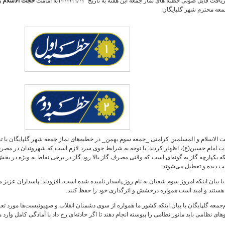
یافت فایل صوتی خطبه های نماز جمعه این هفته به تاریخ ۱۴۰۴/۱۱/۰۳به امامت
حجت الاسلام 
عه محترم شهر گلپایگان
 الاسلام و المسلمین کرامتی _جمعه سوم بهمن_ در خطبه‌های نماز جمعه شهر گلپایگان با ت
دت امام حسین(ع)، اظهار کردند: با توجه به شرایط جوی سرد لازم است که شهروندان در مصرف
ه یکپارچه گاز به گونه‌ای است که وقتی مصرف گاز بالا رود گاز در برخی نقاط به ویژه در ب
ب دیده و تعطیل می‌شوند.
ا بیان اینکه امروز سوم شعبان به نام روز پاسدار نامیده شده است، افزودند: پاسداران عزیز 
 هستند و امید است همواره درخشش و اثرگذاری خود را حفظ کنند.
‌جمعه گلپایگان با ببان اینکه کشور ما همواره از سوی دشمنان انقلاب و صهیونیست‌ها مورد ت
های نظامی باید مانور نظامی را پیوسته انجام دهند تا اگر حادثه‌ای رخ داد با آمادگی کامل وارد 