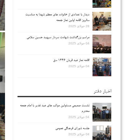
دیدار با تعدادی از خانواده های معظم شهدا به مناسبت
سالروز اقامه اولین نماز جمعه
28 جولای 2025
مراسم بزرگداشت شهادت سردار سپهبد حسین سلامی
04 جولای 2025
اقامه نماز عید قربان ۱۴۴۶ ه.ق
04 جولای 2025
اخبار دفتر
نشست صمیمی مسئولین موکب های عید غدیر با امام جمعه
محترم
04 جولای 2025
جلسه شورای فرهنگی عمومی
04 جولای 2025