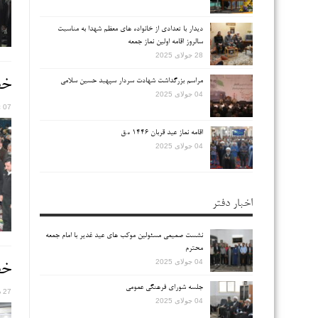
دیدار با تعدادی از خانواده های معظم شهدا به مناسبت
سالروز اقامه اولین نماز جمعه
28 جولای 2025
خطب
مراسم بزرگداشت شهادت سردار سپهبد حسین سلامی
04 جولای 2025
07 ژانویه 2026
اقامه نماز عید قربان ۱۴۴۶ ه.ق
04 جولای 2025
اخبار دفتر
نشست صمیمی مسئولین موکب های عید غدیر با امام جمعه
محترم
04 جولای 2025
خطب
جلسه شورای فرهنگی عمومی
27 دسامبر 2025
04 جولای 2025