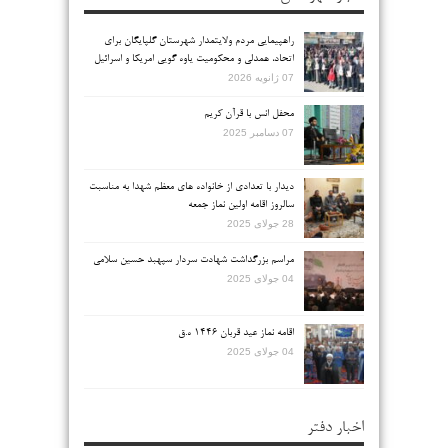
راهپیمایی مردم ولایتمدار شهرستان گلپایگان برای
اتحاد، همدلی و محکومیت یاوه گویی امریکا و اسرائیل
07 ژانویه 2026
محفل انس با قرآن کریم
07 دسامبر 2025
دیدار با تعدادی از خانواده های معظم شهدا به مناسبت
سالروز اقامه اولین نماز جمعه
28 جولای 2025
مراسم بزرگداشت شهادت سردار سپهبد حسین سلامی
04 جولای 2025
اقامه نماز عید قربان ۱۴۴۶ ه.ق
04 جولای 2025
اخبار دفتر