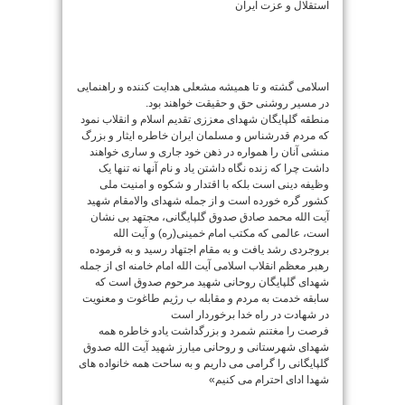
استقلال و عزت ایران
اسلامی گشته و تا همیشه مشعلی هدایت کننده و راهنمایی
در مسیر روشنی حق و حقیقت خواهند بود.
منطقه گلپایگان شهدای معززی تقدیم اسلام و انقلاب نمود
که مردم قدرشناس و مسلمان ایران خاطره ایثار و بزرگ
منشی آنان را همواره در ذهن خود جاری و ساری خواهند
داشت چرا که زنده نگاه داشتن یاد و نام آنها نه تنها یک
وظیفه دینی است بلکه با اقتدار و شکوه و امنیت ملی
کشور گره خورده است و از جمله شهدای والامقام شهید
آیت الله محمد صادق صدوق گلپایگانی، مجتهد بی نشان
است، عالمی که مکتب امام خمینی(ره) و آیت الله
بروجردی رشد یافت و به مقام اجتهاد رسید و به فرموده
رهبر معظم انقلاب اسلامی آیت الله امام خامنه ای از جمله
شهدای گلپایگان روحانی شهید مرحوم صدوق است که
سابقه خدمت به مردم و مقابله ب رژیم طاغوت و معنویت
در شهادت در راه خدا برخوردار است
فرصت را مغتنم شمرد و بزرگداشت یادو خاطره همه
شهدای شهرستانی و روحانی میارز شهید آیت الله صدوق
گلپایگانی را گرامی می داریم و به ساحت همه خانواده های
شهدا ادای احترام می کنیم»