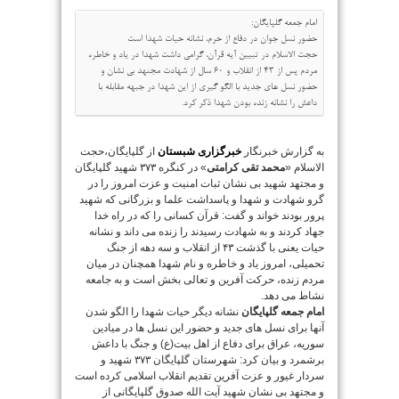
امام جمعه گلپایگان:
حضور نسل جوان در دفاع از حرم، نشانه حیات شهدا است
حجت الاسلام در تبیین آیه قرآن، گرامی داشت شهدا در یاد و خاطره
مردم پس از ۴۳ از انقلاب و ۶۰ سال از شهادت مجنهد بی نشان و
حضور نسل های جدید با الگو گیری از این شهدا در جبهه مقابله با
داعش را نشانه زنده بودن شهدا ذکر کرد.
به گزارش خبرنگار
خبرگزاری شبستان
از گلپایگان،حجت
الاسلام «
محمد تقی کرامتی
» در کنگره ۳۷۳ شهید گلپایگان
و مجتهد شهید بی نشان ثبات امنیت و عزت امروز را در
گرو شهادت و شهدا و پاسداشت علما و بزرگانی که شهید
پرور بودند خواند و گفت: قرآن کسانی را که در راه خدا
جهاد کردند و به شهادت رسیدند را زنده می داند و نشانه
حیات یعنی با گذشت ۴۳ از انقلاب و سه دهه از جنگ
تحمیلی، امروز یاد و خاطره و نام شهدا همچنان در میان
مردم زنده، حرکت آفرین و تعالی بخش است و به جامعه
نشاط می دهد.
امام جمعه گلپایگان
نشانه دیگر حیات شهدا را الگو شدن
آنها برای نسل های جدید و حضور این نسل ها در میادین
سوریه، عراق برای دفاع از اهل بیت(ع) و جنگ با داعش
برشمرد و بیان کرد: شهرستان گلپایگان ۳۷۳ شهید و
سردار غیور و عزت آفرین تقدیم انقلاب اسلامی کرده است
و مجتهد بی نشان شهید آیت الله صدوق گلپایگانی از