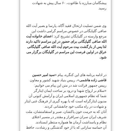
پیشگامان مبارزه با طاغوت، ۶۰ سال پیش به شهادت
رسید.
وی ضمن تسلیت ارتحال فقید آگاه، پارسا و بصیر آیت الله
صافی گلپایگانی در خصوص مراسم گرامی داشت این
مرجع وارسته در گلپایگان تشریح کرد: ا
عضای خانواده آیت
الله صافی گلپایگانی برای حضور در این مراسم تاکید دارند
لذا پس از بازگشت بیت مرحوم آیت الله صافی گلپایگانی
عراق در اولین فرصت این مراسم در گلپایگان برگزار می
شود.
در ادامه برنامه های این کنگره، پیام «
سید امیر حسین
قاضی زاده هاشمی
»، رییس بنیاد شهید کشور و معاون
رییس جمهور قرائت شد در متن این پیام می خوانیم:
«سلام بر ارواح شهدا و درود بر ساحت ایمان ایثارگر
شما که نظام جمهوری اسلامی ایران و آرامش کنونی آن
مدیون ایثارگرانه است که با بهره گیری از فرهنگ غنی ایثار
و شهادت در راه مکتب خود جانفشانی کردند.
آنان که به حرمت خون پاکشان، صبر و استقامتشان، ملت
شریف ایران سران سرافراز و مقتدر در مسیر اعتلای
نظام و پاسداشت آرمان ها همواره منتظر ایستادند.
آن حماسه سازانی که با از خود گذشتگی و رشادت، حافظ