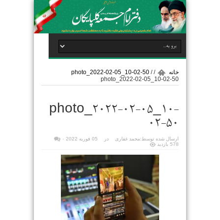
خانه
/
/
photo_2022-02-05_10-02-50
photo_2022-02-05_10-02-50
photo_2022-02-05_10-
02-50
ارسال شده توسط:
محمد غفاری
در
05 فوریه 2022
۰
578 بازدید