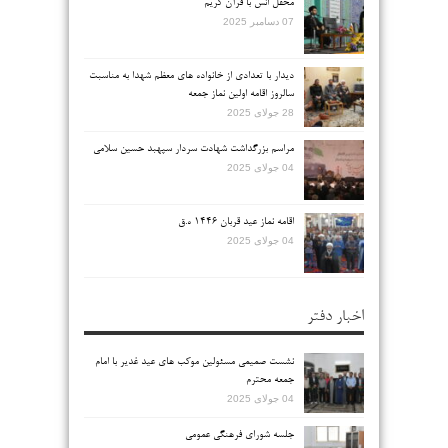
محفل انس با قرآن کریم
07 دسامبر 2025
دیدار با تعدادی از خانواده های معظم شهدا به مناسبت
سالروز اقامه اولین نماز جمعه
28 جولای 2025
مراسم بزرگداشت شهادت سردار سپهبد حسین سلامی
04 جولای 2025
اقامه نماز عید قربان ۱۴۴۶ ه.ق
04 جولای 2025
اخبار دفتر
نشست صمیمی مسئولین موکب های عید غدیر با امام
جمعه محترم
04 جولای 2025
جلسه شورای فرهنگی عمومی