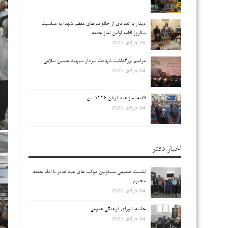
دیدار با تعدادی از خانواده های معظم شهدا به مناسبت
سالروز اقامه اولین نماز جمعه
28 جولای 2025
مراسم بزرگداشت شهادت سردار سپهبد حسین سلامی
04 جولای 2025
اقامه نماز عید قربان ۱۴۴۶ ه.ق
04 جولای 2025
اخبار دفتر
نشست صمیمی مسئولین موکب های عید غدیر با امام جمعه
محترم
04 جولای 2025
جلسه شورای فرهنگی عمومی
04 جولای 2025