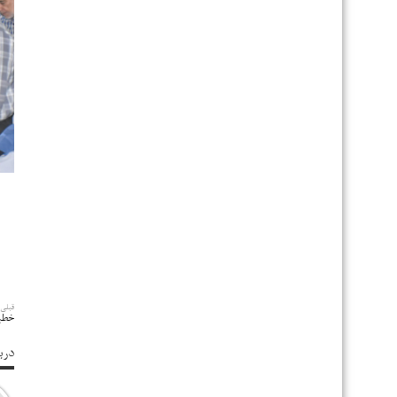
قبلی
خطبه 
درب