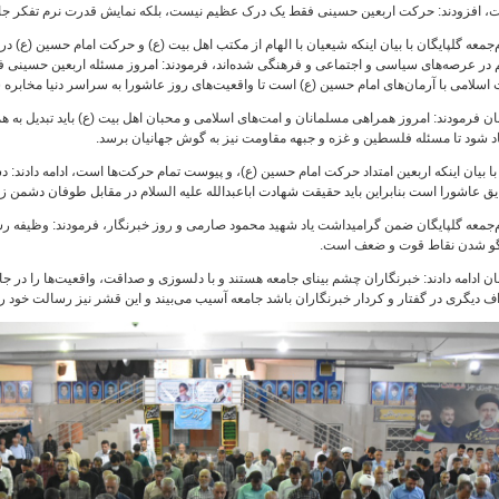
، افزودند: حرکت اربعین حسینی فقط یک درک عظیم نیست، بلکه نمایش قدرت نرم تفکر ج
‌جمعه گلپایگان با بیان اینکه شیعیان با الهام از مکتب اهل بیت (ع) و حرکت امام حسین (ع) در
 در عرصه‌های سیاسی و اجتماعی و فرهنگی شده‌اند، فرمودند: امروز مسئله اربعین حسینی 
اسلامی با آرمان‌های امام حسین (ع) است تا واقعیت‌های روز عاشورا به سراسر دنیا مخابره 
ن فرمودند: امروز همراهی مسلمانان و امت‌های اسلامی و محبان اهل بیت (ع) باید تبدیل به 
اد شود تا مسئله فلسطین و غزه و جبهه مقاومت نیز به گوش جهانیان برسد.
ا بیان اینکه اربعین امتداد حرکت امام حسین (ع)، و پیوست تمام حرکت‌ها است، ادامه دادند: 
ق عاشورا است بنابراین باید حقیقت شهادت اباعبدالله علیه السلام در مقابل طوفان دشمن زن
‌جمعه گلپایگان ضمن گرامیداشت یاد شهید محمود صارمی و روز خبرنگار، فرمودند: وظیفه رسانه
گو شدن نقاط قوت و ضعف است.
ن ادامه دادند: خبرنگاران چشم بینای جامعه هستند و با دلسوزی و صداقت، واقعیت‌ها را در جا
ف دیگری در گفتار و کردار خبرنگاران باشد جامعه آسیب می‌بیند و این قشر نیز رسالت خود را