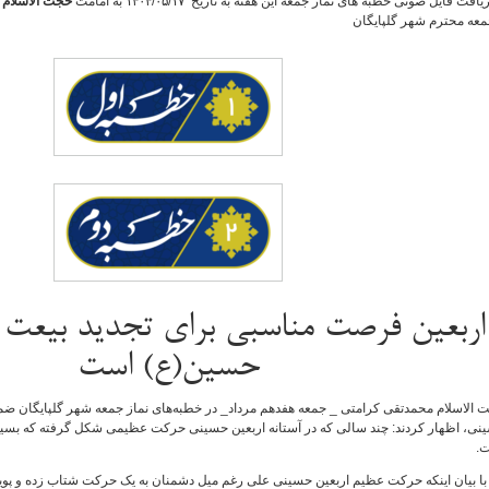
یافت فایل صوتی خطبه های نماز جمعه این هفته به تاریخ ۱۴۰۴/۰۵/۱۷ به امامت
حجت الاسلام 
عه محترم شهر گلپایگان
اربعین فرصت مناسبی برای تجدید بیعت با
حسین(ع) است
 الاسلام محمدتقی کرامتی _ جمعه هفدهم مرداد_ در خطبه‌های نماز جمعه شهر گلپایگان ض
نی، اظهار کردند: چند سالی که در آستانه اربعین حسینی حرکت عظیمی شکل گرفته که بس
.
با بیان اینکه حرکت عظیم اربعین حسینی علی رغم میل دشمنان به یک حرکت شتاب زده و پویا