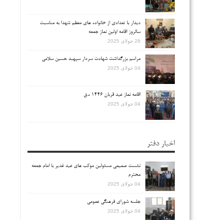
دیدار با تعدادی از خانواده های معظم شهدا به مناسبت
سالروز اقامه اولین نماز جمعه
28 جولای 2025
مراسم بزرگداشت شهادت سردار سپهبد حسین سلامی
04 جولای 2025
اقامه نماز عید قربان ۱۴۴۶ ه.ق
04 جولای 2025
اخبار دفتر
نشست صمیمی مسئولین موکب های عید غدیر با امام جمعه
محترم
04 جولای 2025
جلسه شورای فرهنگی عمومی
04 جولای 2025