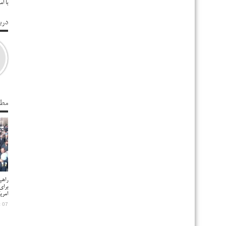
با ا
درب
مطا
راهپ
برای
امری
07 ژانویه 2026