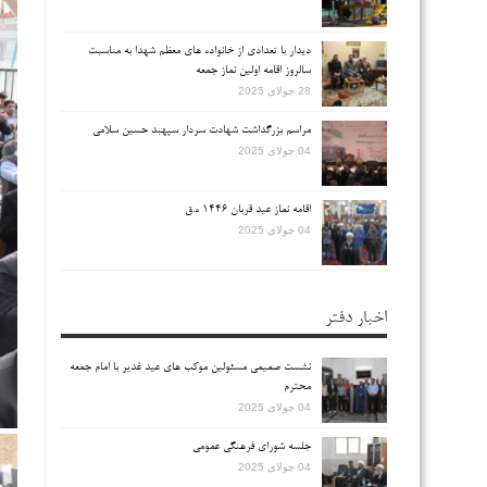
دیدار با تعدادی از خانواده های معظم شهدا به مناسبت
سالروز اقامه اولین نماز جمعه
28 جولای 2025
مراسم بزرگداشت شهادت سردار سپهبد حسین سلامی
04 جولای 2025
اقامه نماز عید قربان ۱۴۴۶ ه.ق
04 جولای 2025
اخبار دفتر
نشست صمیمی مسئولین موکب های عید غدیر با امام جمعه
محترم
04 جولای 2025
جلسه شورای فرهنگی عمومی
04 جولای 2025