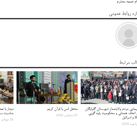
مام جمعه محترم
اره روابط عمومی
لب مرتبط
یمایی مردم ولایتمدار شهرستان گلپایگان
محفل انس با قرآن کریم
دیدار با تع
 اتحاد، همدلی و محکومیت یاوه گویی
مناسبت سال
07 دسامبر 2025
کا و اسرائیل
28 جولای 2025