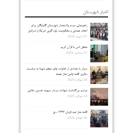
اخبار شهرستان
راهپیمایی مردم ولایتمدار شهرستان گلپایگان برای
اتحاد، همدلی و محکومیت یاوه گویی امریکا و اسرائیل
07 ژانویه 2026
محفل انس با قرآن کریم
07 دسامبر 2025
دیدار با تعدادی از خانواده های معظم شهدا به مناسبت
سالروز اقامه اولین نماز جمعه
28 جولای 2025
مراسم بزرگداشت شهادت سردار سپهبد حسین سلامی
04 جولای 2025
اقامه نماز عید قربان ۱۴۴۶ ه.ق
04 جولای 2025