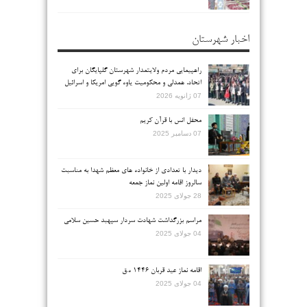
اخبار شهرستان
راهپیمایی مردم ولایتمدار شهرستان گلپایگان برای
اتحاد، همدلی و محکومیت یاوه گویی امریکا و اسرائیل
07 ژانویه 2026
محفل انس با قرآن کریم
07 دسامبر 2025
دیدار با تعدادی از خانواده های معظم شهدا به مناسبت
سالروز اقامه اولین نماز جمعه
28 جولای 2025
مراسم بزرگداشت شهادت سردار سپهبد حسین سلامی
04 جولای 2025
اقامه نماز عید قربان ۱۴۴۶ ه.ق
04 جولای 2025