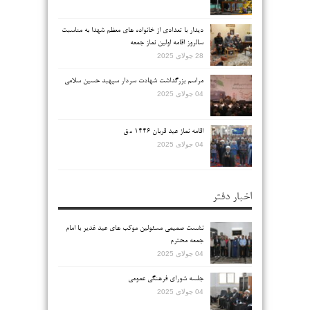
دیدار با تعدادی از خانواده های معظم شهدا به مناسبت
سالروز اقامه اولین نماز جمعه
28 جولای 2025
مراسم بزرگداشت شهادت سردار سپهبد حسین سلامی
04 جولای 2025
اقامه نماز عید قربان ۱۴۴۶ ه.ق
04 جولای 2025
اخبار دفتر
نشست صمیمی مسئولین موکب های عید غدیر با امام
جمعه محترم
04 جولای 2025
جلسه شورای فرهنگی عمومی
04 جولای 2025