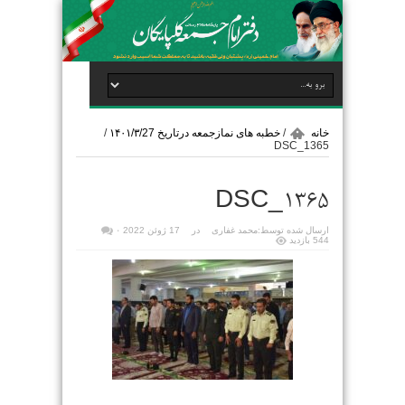
خانه
/
خطبه های نمازجمعه درتاریخ ۱۴۰۱/۳/27
/
DSC_1365
DSC_1365
ارسال شده توسط:
محمد غفاری
در
17 ژوئن 2022
۰
544 بازدید