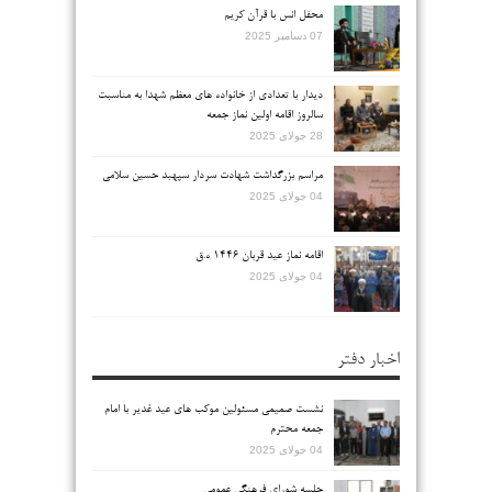
محفل انس با قرآن کریم
07 دسامبر 2025
دیدار با تعدادی از خانواده های معظم شهدا به مناسبت
سالروز اقامه اولین نماز جمعه
28 جولای 2025
مراسم بزرگداشت شهادت سردار سپهبد حسین سلامی
04 جولای 2025
اقامه نماز عید قربان ۱۴۴۶ ه.ق
04 جولای 2025
اخبار دفتر
نشست صمیمی مسئولین موکب های عید غدیر با امام
جمعه محترم
04 جولای 2025
جلسه شورای فرهنگی عمومی