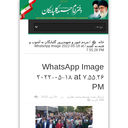
خانه
/
مردم غیور و شهیدپرور گلپایگان به آشوب و
فتنه،نه گفتند
/
WhatsApp Image 2022-05-18 at
7.55.26 PM
WhatsApp Image
2022-05-18 at 7.55.26
PM
ارسال شده توسط:
محمد غفاری
در
19 می 2022
۰
588 بازدید