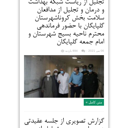
تجلیل از ریاست شبکه بهداشت
و درمان و تجلیل از مدافعان
سلامت بخش کروناشهرستان
گلپایگان با حضور فرماندهی
محترم ناحیه بسیج شهرستان و
امام جمعه گلپایگان
06 می 2021
۰
894 بازدید
متن کامل »
گزارش تصویری از جلسه عقیدتی