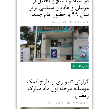
در سپاه و بسیج و تجلیل از
مربیان و هادیان سیاسی برتر
سال ۹۹ با حضور امام جمعه
06 می 2021
۰
924 بازدید
متن کامل »
گزارش تصویری از طرح کمک
مومنانه مرحله اول ماه مبارک
رمضان
27 آوریل 2021
۰
1225 بازدید