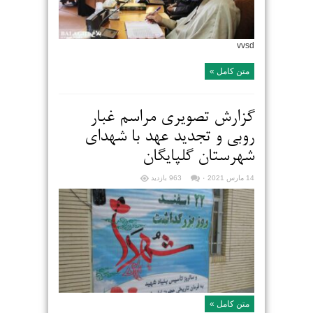
vvsd
متن کامل »
گزارش تصویری مراسم غبار
روبی و تجدید عهد با شهدای
شهرستان گلپایگان
14 مارس 2021
۰
963 بازدید
متن کامل »