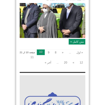
متن کامل »
10
« اول
...
«
8
9
صفحه 10 از 21
11
12
»
20
...
آخر »