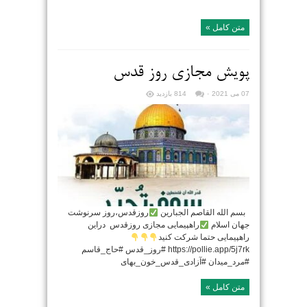
متن کامل »
پویش مجازی روز قدس
07 می 2021
۰
814 بازدید
بسم الله القاصم الجبارین
روزقدس،روز سرنوشت
جهان اسلام
راهپیمایی مجازی روزقدس دراین
راهپیمایی حتما شرکت کنید
https://pollie.app/5j7rk #روز_قدس #حاج_قاسم
#مرد_میدان #آزادی_قدس_خون_بهای
متن کامل »